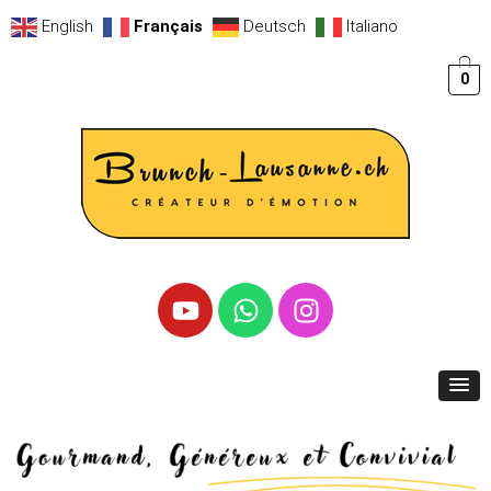
English
Français
Deutsch
Italiano
0