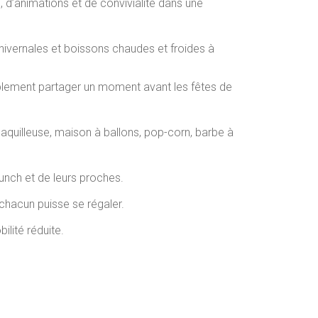
 d’animations et de convivialité dans une
s hivernales et boissons chaudes et froides à
implement partager un moment avant les fêtes de
aquilleuse, maison à ballons, pop-corn, barbe à
unch et de leurs proches.
chacun puisse se régaler.
lité réduite.