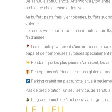
De 11h00 à 15h00, l’hôtel Afterwork à Etoy, entre
ambiance chaleureuse et festive.
Au buffet : pains frais, viennoiseries, buffets su
volonté.
Le rendez-vous parfait pour réunir toute la famil
fin d’année.
Les enfants profiteront d’une immense place d
papa et de nombreuses surprises spécialement 
Pendant que les plus jeunes s’amusent, les adu
Des options végétariennes, sans gluten et adap
Parking gratuit sur place, hôtel situé à seule
Pas de précipitation : un seul service, de 11h00
Un grand brunch de Noël convivial et gourmand,
LE LIEU