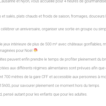
 Lausanne et Nyon, vous accueille pour 4 heures de gourmandise,
crés et salés, plats chauds et froids de saison, fromages, douceur
le, célébrer un anniversaire, organiser une sortie en groupe ou s
e jeux intérieure de plus de 500 m² avec châteaux gonflables, m
imaginées pour Noël
ltes peuvent enfin prendre le temps de profiter pleinement du br
tées aux différents régimes alimentaires sont prévues afin que 
ment 700 mètres de la gare CFF et accessible aux personnes à mobi
 à 15h00, pour savourer pleinement ce moment hors du temps.
 pensé autant pour les enfants que pour les adultes.