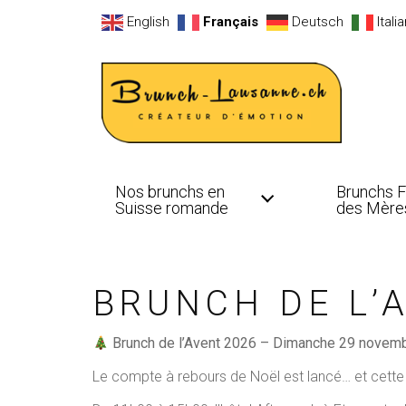
English
Français
Deutsch
Itali
Nos brunchs en
Brunchs 
Suisse romande
des Mère
BRUNCH DE L’
Brunch de l’Avent 2026 – Dimanche 29 novem
Le compte à rebours de Noël est lancé… et cette 