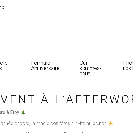
ano
Fête
Formule
Qui
Pho
s
Anniversaire
sommes-
nos 
nous
AVENT À L’AFTERWO
bre à Etoy
année encore, la magie des fêtes s’invite au brunch