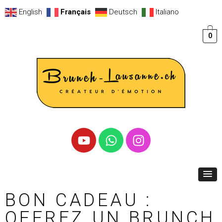
English
Français
Deutsch
Italiano
0
BON CADEAU :
OFFREZ UN BRUNCH