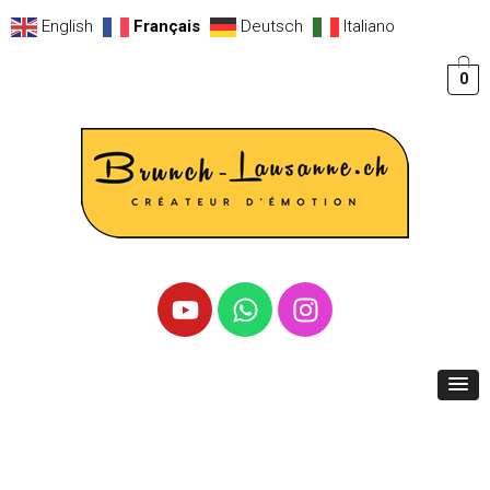
English
Français
Deutsch
Italiano
0